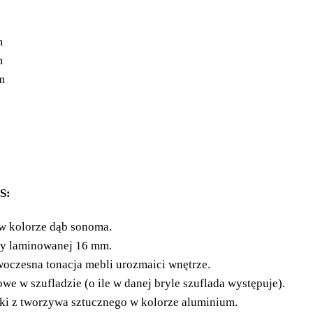
m
m
m
S:
w kolorze dąb sonoma.
ty laminowanej 16 mm.
oczesna tonacja mebli urozmaici wnętrze.
we w szufladzie (o ile w danej bryle szuflada występuje).
ki z tworzywa sztucznego w kolorze aluminium.