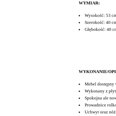
WYMIAR:
Wysokość: 53 c
Szerokość: 40 c
Głębokość: 40 c
WYKONANIE/OPI
Mebel dostępny 
Wykonany z pły
Spokojna ale now
Prowadnice rolko
Uchwyt oraz nóż