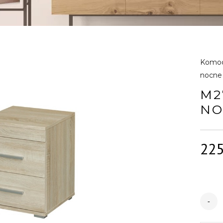
Komody
nocne
M2
NO
22